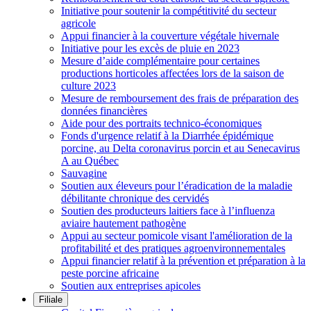
Initiative pour soutenir la compétitivité du secteur
agricole
Appui financier à la couverture végétale hivernale
Initiative pour les excès de pluie en 2023
Mesure d’aide complémentaire pour certaines
productions horticoles affectées lors de la saison de
culture 2023
Mesure de remboursement des frais de préparation des
données financières
Aide pour des portraits technico-économiques
Fonds d'urgence relatif à la Diarrhée épidémique
porcine, au Delta coronavirus porcin et au Senecavirus
A au Québec
Sauvagine
Soutien aux éleveurs pour l’éradication de la maladie
débilitante chronique des cervidés
Soutien des producteurs laitiers face à l’influenza
aviaire hautement pathogène
Appui au secteur pomicole visant l'amélioration de la
profitabilité et des pratiques agroenvironnementales
Appui financier relatif à la prévention et préparation à la
peste porcine africaine
Soutien aux entreprises apicoles
Filiale