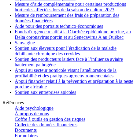
Mesure d’aide complémentaire pour certaines productions
horticoles affectées lors de la saison de culture 2023
Mesure de remboursement des frais de préparation des
données financières
Aide pour des portraits technico-économiques
Fonds d'urgence relatif à la Diarrhée épidémique porcine, au
Delta coronavirus porcin et au Senecavirus A au Québec
Sauvagine
Soutien aux éleveurs pour l’éradication de la maladie
débilitante chronique des cervidés
Soutien des producteurs laitiers face à l’influenza aviaire
hautement pathogène
Appui au secteur pomicole visant l'amélioration de la
profitabilité et des pratiques agroenvironnementales
Appui financier relatif à la prévention et préparation à la peste
porcine africaine
Soutien aux entreprises apicoles
Références
Aide psychologique
À propos de nous
Coffre à outils en gestion des risques
Collecte des données financières
Documents
Formulaires