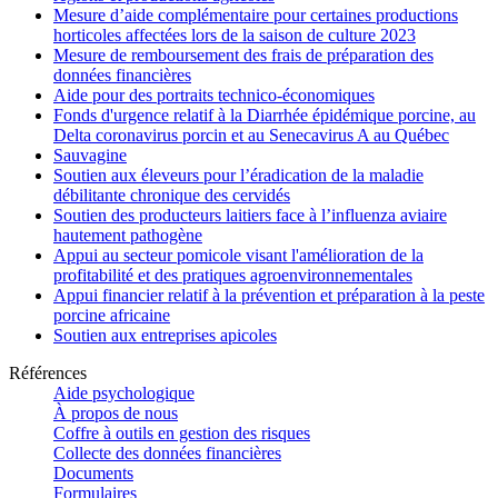
Mesure d’aide complémentaire pour certaines productions
horticoles affectées lors de la saison de culture 2023
Mesure de remboursement des frais de préparation des
données financières
Aide pour des portraits technico-économiques
Fonds d'urgence relatif à la Diarrhée épidémique porcine, au
Delta coronavirus porcin et au Senecavirus A au Québec
Sauvagine
Soutien aux éleveurs pour l’éradication de la maladie
débilitante chronique des cervidés
Soutien des producteurs laitiers face à l’influenza aviaire
hautement pathogène
Appui au secteur pomicole visant l'amélioration de la
profitabilité et des pratiques agroenvironnementales
Appui financier relatif à la prévention et préparation à la peste
porcine africaine
Soutien aux entreprises apicoles
Références
Aide psychologique
À propos de nous
Coffre à outils en gestion des risques
Collecte des données financières
Documents
Formulaires