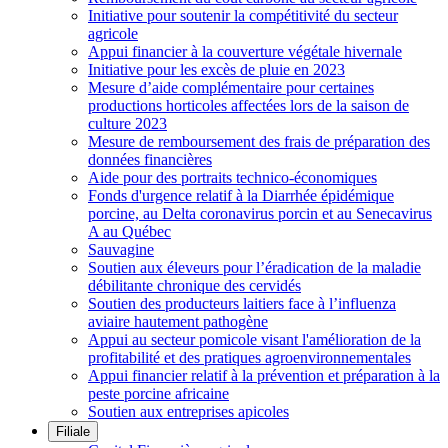
Initiative pour soutenir la compétitivité du secteur
agricole
Appui financier à la couverture végétale hivernale
Initiative pour les excès de pluie en 2023
Mesure d’aide complémentaire pour certaines
productions horticoles affectées lors de la saison de
culture 2023
Mesure de remboursement des frais de préparation des
données financières
Aide pour des portraits technico-économiques
Fonds d'urgence relatif à la Diarrhée épidémique
porcine, au Delta coronavirus porcin et au Senecavirus
A au Québec
Sauvagine
Soutien aux éleveurs pour l’éradication de la maladie
débilitante chronique des cervidés
Soutien des producteurs laitiers face à l’influenza
aviaire hautement pathogène
Appui au secteur pomicole visant l'amélioration de la
profitabilité et des pratiques agroenvironnementales
Appui financier relatif à la prévention et préparation à la
peste porcine africaine
Soutien aux entreprises apicoles
Filiale