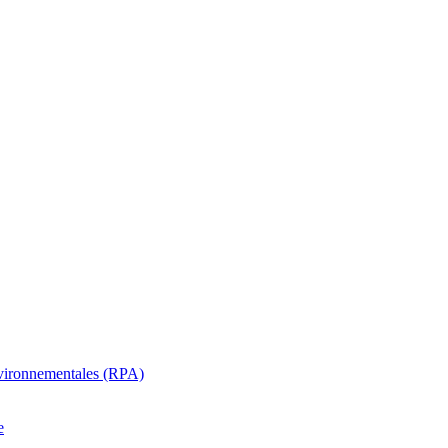
oenvironnementales (RPA)
e