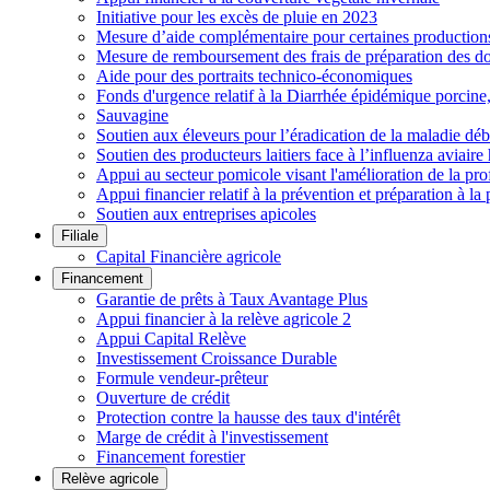
Initiative pour les excès de pluie en 2023
Mesure d’aide complémentaire pour certaines productions h
Mesure de remboursement des frais de préparation des do
Aide pour des portraits technico-économiques
Fonds d'urgence relatif à la Diarrhée épidémique porcin
Sauvagine
Soutien aux éleveurs pour l’éradication de la maladie déb
Soutien des producteurs laitiers face à l’influenza aviai
Appui au secteur pomicole visant l'amélioration de la pro
Appui financier relatif à la prévention et préparation à la 
Soutien aux entreprises apicoles
Filiale
Capital Financière agricole
Financement
Garantie de prêts à Taux Avantage Plus
Appui financier à la relève agricole 2
Appui Capital Relève
Investissement Croissance Durable
Formule vendeur-prêteur
Ouverture de crédit
Protection contre la hausse des taux d'intérêt
Marge de crédit à l'investissement
Financement forestier
Relève agricole