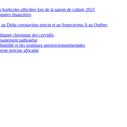
orticoles affectées lors de la saison de culture 2023
nnées financières
e, au Delta coronavirus porcin et au Senecavirus A au Québec
ilitante chronique des cervidés
re hautement pathogène
fitabilité et des pratiques agroenvironnementales
peste porcine africaine