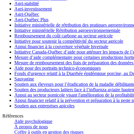
Agri-stabilité
Agri-investissement
Agri-Québec
Agri-Québec Plus
Initiative ministérielle de rétribution des pratiques agroenviro
Initiative ministérielle Rétribution agroenvironnementale
Remboursement du coût carbone au secteur agricole
Initiative pour soutenir la compétitivité du secteur agricole
Appui financier à la couverture végétale hivernale
Initiative Canada-Québec d’aide pour atténuer les impacts de l
Mesure d’aide complémentaire pour certaines productions hortico
Mesure de remboursement des frais de préparation des données 
Aide pour des portraits technico-économiques
Fonds d'urgence relatif à la Diarrhée épidémique porcine, au D
Sauvagine
Soutien aux éleveurs pour l’éradication de la maladie débilitant
Soutien des producteurs laitiers face à l’influenza aviaire haut
Appui au secteur pomicole visant l'amélioration de la profitabil
Appui financier relatif à la prévention et préparation à la peste 
Soutien aux entreprises apicoles
Références
Aide psychologique
À propos de nous
Coffre à outils en gestion des risques