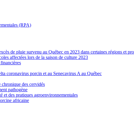
nnementales (RPA)
’excès de pluie survenu au Québec en 2023 dans certaines régions et pro
les affectées lors de la saison de culture 2023
financières
elta coronavirus porcin et au Senecavirus A au Québec
e chronique des cervidés
ement pathogène
ité et des pratiques agroenvironnementales
porcine africaine