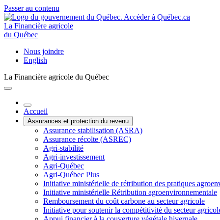
Passer au contenu
La Financière agricole
du Québec
Nous joindre
English
La Financière agricole du Québec
Accueil
Assurances et protection du revenu
Assurance stabilisation (ASRA)
Assurance récolte (ASREC)
Agri-stabilité
Agri-investissement
Agri-Québec
Agri-Québec Plus
Initiative ministérielle de rétribution des pratiques agr
Initiative ministérielle Rétribution agroenvironnementale
Remboursement du coût carbone au secteur agricole
Initiative pour soutenir la compétitivité du secteur agricol
Appui financier à la couverture végétale hivernale