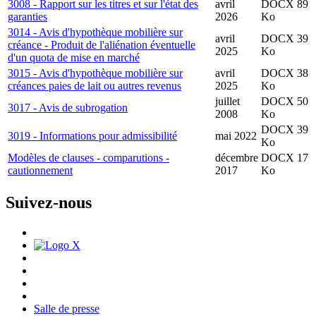
3008 - Rapport sur les titres et sur l'état des
avril
DOCX 89
garanties
2026
Ko
3014 - Avis d'hypothèque mobilière sur
avril
DOCX 39
créance - Produit de l'aliénation éventuelle
2025
Ko
d'un quota de mise en marché
3015 - Avis d'hypothèque mobilière sur
avril
DOCX 38
créances paies de lait ou autres revenus
2025
Ko
juillet
DOCX 50
3017 - Avis de subrogation
2008
Ko
DOCX 39
3019 - Informations pour admissibilité
mai 2022
Ko
Modèles de clauses - comparutions -
décembre
DOCX 17
cautionnement
2017
Ko
Suivez-nous
Salle de presse