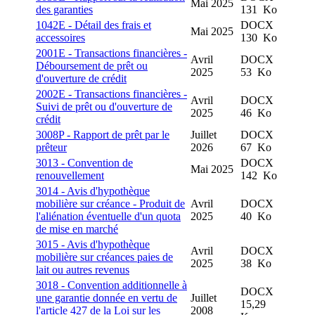
Mai 2025
des garanties
131 Ko
1042E - Détail des frais et
DOCX
Mai 2025
accessoires
130 Ko
2001E - Transactions financières -
Avril
DOCX
Déboursement de prêt ou
2025
53 Ko
d'ouverture de crédit
2002E - Transactions financières -
Avril
DOCX
Suivi de prêt ou d'ouverture de
2025
46 Ko
crédit
3008P - Rapport de prêt par le
Juillet
DOCX
prêteur
2026
67 Ko
3013 - Convention de
DOCX
Mai 2025
renouvellement
142 Ko
3014 - Avis d'hypothèque
mobilière sur créance - Produit de
Avril
DOCX
l'aliénation éventuelle d'un quota
2025
40 Ko
de mise en marché
3015 - Avis d'hypothèque
Avril
DOCX
mobilière sur créances paies de
2025
38 Ko
lait ou autres revenus
3018 - Convention additionnelle à
DOCX
une garantie donnée en vertu de
Juillet
15,29
l'article 427 de la Loi sur les
2008