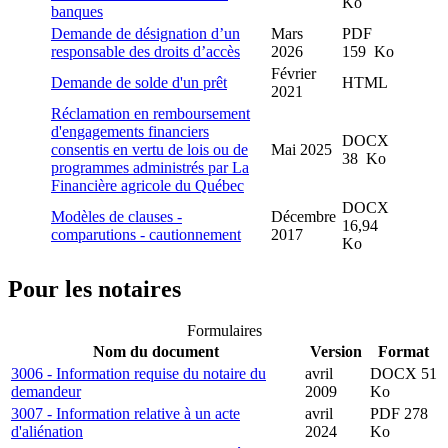
Ko
banques
Demande de désignation d’un
Mars
PDF
responsable des droits d’accès
2026
159 Ko
Février
Demande de solde d'un prêt
HTML
2021
Réclamation en remboursement
d'engagements financiers
DOCX
consentis en vertu de lois ou de
Mai 2025
38 Ko
programmes administrés par La
Financière agricole du Québec
DOCX
Modèles de clauses -
Décembre
16,94
comparutions - cautionnement
2017
Ko
Pour les notaires
Formulaires
Nom du document
Version
Format
3006 - Information requise du notaire du
avril
DOCX 51
demandeur
2009
Ko
3007 - Information relative à un acte
avril
PDF 278
d'aliénation
2024
Ko