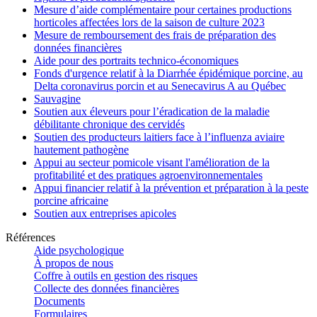
Mesure d’aide complémentaire pour certaines productions
horticoles affectées lors de la saison de culture 2023
Mesure de remboursement des frais de préparation des
données financières
Aide pour des portraits technico-économiques
Fonds d'urgence relatif à la Diarrhée épidémique porcine, au
Delta coronavirus porcin et au Senecavirus A au Québec
Sauvagine
Soutien aux éleveurs pour l’éradication de la maladie
débilitante chronique des cervidés
Soutien des producteurs laitiers face à l’influenza aviaire
hautement pathogène
Appui au secteur pomicole visant l'amélioration de la
profitabilité et des pratiques agroenvironnementales
Appui financier relatif à la prévention et préparation à la peste
porcine africaine
Soutien aux entreprises apicoles
Références
Aide psychologique
À propos de nous
Coffre à outils en gestion des risques
Collecte des données financières
Documents
Formulaires