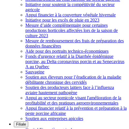
Initiative pour soutenir la compétitivité du secteur
agricole
Appui financier à la couverture végétale hivernale
Initiative pour les excès de pluie en 2023
Mesure d’aide complémentaire pour certaines
productions horticoles affectées lors de la saison de
culture 2023
Mesure de remboursement des frais de préparation des
données financières
Aide pour des portraits technico-économiques
Fonds d'urgence relatif à la Diarrhée épidémique
porcine, au Delta coronavirus porcin et au Senecavirus
A au Québec
Sauvagine
Soutien aux éleveurs pour l’éradication de la maladie
débilitante chronique des cervidés
Soutien des producteurs laitiers face à l’influenza
aviaire hautement pathogène
Appui au secteur pomicole visant l'amélioration de la
profitabilité et des pratiques agroenvironnementales
Appui financier relatif à la prévention et préparation à la
peste porcine africaine
Soutien aux entreprises apicoles
Filiale