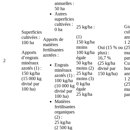
annuelles :
50 ha
Autres
superficies
cultivées :
Gr
25 kg/ha :
0 ha
cul
Superficies
(1)
ann
cultivées :
Apports de
150 kg/ha
1 
100 ha
matières
moins
Oui (15 % ou
(25
fertilisantes
Apports
100 kg/ha
plus) :
mul
azotées :
d’engrais
égale
16,7 %
par
2
minéraux
50 kg/ha
(25 kg/ha
Cul
Engrais
azotés (1) :
moins (2)
divisé par
hor
minéraux
150 kg/ha
25 kg/ha
150 kg/ha)
ann
azotés (1) :
(15 000 kg
moins (3)
1 
100 kg/ha
divisé par
0 kg/ha
(25
(10 000 kg
100 ha)
égale
mul
divisé par
25 kg/ha
par
100 ha)
Matières
fertilisantes
organiques
(2) :
25 kg/ha
(2 500 kg