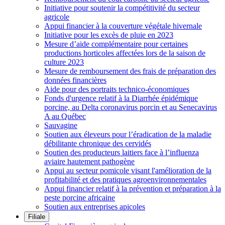
Initiative pour soutenir la compétitivité du secteur
agricole
Appui financier à la couverture végétale hivernale
Initiative pour les excès de pluie en 2023
Mesure d’aide complémentaire pour certaines
productions horticoles affectées lors de la saison de
culture 2023
Mesure de remboursement des frais de préparation des
données financières
Aide pour des portraits technico-économiques
Fonds d'urgence relatif à la Diarrhée épidémique
porcine, au Delta coronavirus porcin et au Senecavirus
A au Québec
Sauvagine
Soutien aux éleveurs pour l’éradication de la maladie
débilitante chronique des cervidés
Soutien des producteurs laitiers face à l’influenza
aviaire hautement pathogène
Appui au secteur pomicole visant l'amélioration de la
profitabilité et des pratiques agroenvironnementales
Appui financier relatif à la prévention et préparation à la
peste porcine africaine
Soutien aux entreprises apicoles
Filiale