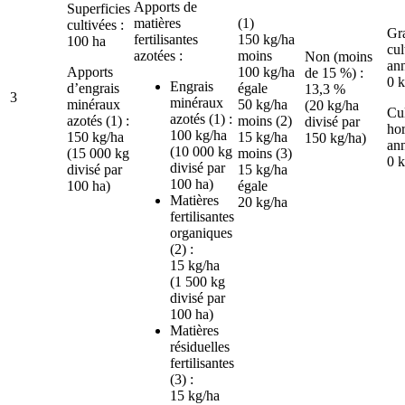
Apports de
Superficies
matières
(1)
cultivées :
Gr
fertilisantes
150 kg/ha
100 ha
cul
azotées :
moins
Non (moins
ann
Apports
100 kg/ha
de 15 %) :
0 
Engrais
d’engrais
égale
13,3 %
3
minéraux
minéraux
50 kg/ha
(20 kg/ha
Cul
azotés (1) :
azotés (1) :
moins (2)
divisé par
hor
100 kg/ha
150 kg/ha
15 kg/ha
150 kg/ha)
ann
(10 000 kg
(15 000 kg
moins (3)
0 
divisé par
divisé par
15 kg/ha
100 ha)
100 ha)
égale
Matières
20 kg/ha
fertilisantes
organiques
(2) :
15 kg/ha
(1 500 kg
divisé par
100 ha)
Matières
résiduelles
fertilisantes
(3) :
15 kg/ha