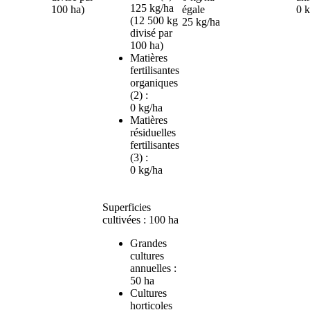
125 kg/ha
100 ha)
égale
0 
(12 500 kg
25 kg/ha
divisé par
100 ha)
Matières
fertilisantes
organiques
(2) :
0 kg/ha
Matières
résiduelles
fertilisantes
(3) :
0 kg/ha
Superficies
cultivées : 100 ha
Grandes
cultures
annuelles :
50 ha
Cultures
horticoles