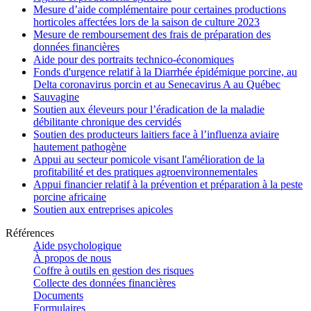
Mesure d’aide complémentaire pour certaines productions
horticoles affectées lors de la saison de culture 2023
Mesure de remboursement des frais de préparation des
données financières
Aide pour des portraits technico-économiques
Fonds d'urgence relatif à la Diarrhée épidémique porcine, au
Delta coronavirus porcin et au Senecavirus A au Québec
Sauvagine
Soutien aux éleveurs pour l’éradication de la maladie
débilitante chronique des cervidés
Soutien des producteurs laitiers face à l’influenza aviaire
hautement pathogène
Appui au secteur pomicole visant l'amélioration de la
profitabilité et des pratiques agroenvironnementales
Appui financier relatif à la prévention et préparation à la peste
porcine africaine
Soutien aux entreprises apicoles
Références
Aide psychologique
À propos de nous
Coffre à outils en gestion des risques
Collecte des données financières
Documents
Formulaires