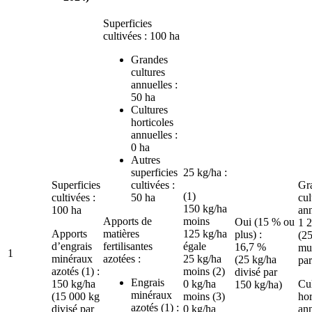
Superficies
cultivées : 100 ha
Grandes
cultures
annuelles :
50 ha
Cultures
horticoles
annuelles :
0 ha
Autres
superficies
25 kg/ha :
Superficies
cultivées :
Gr
(1)
cultivées :
50 ha
cul
150 kg/ha
100 ha
ann
Apports de
moins
Oui (15 % ou
1 
Apports
matières
125 kg/ha
plus) :
(25
d’engrais
fertilisantes
égale
16,7 %
mul
1
minéraux
azotées :
25 kg/ha
(25 kg/ha
par
azotés (1) :
moins (2)
divisé par
Engrais
150 kg/ha
0 kg/ha
Cul
150 kg/ha)
minéraux
(15 000 kg
moins (3)
hor
azotés (1) :
divisé par
0 kg/ha
ann