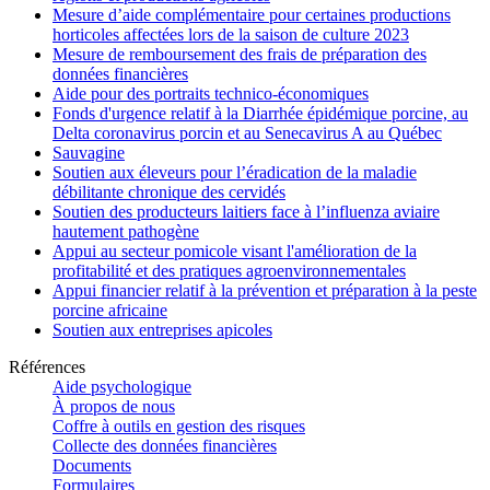
Mesure d’aide complémentaire pour certaines productions
horticoles affectées lors de la saison de culture 2023
Mesure de remboursement des frais de préparation des
données financières
Aide pour des portraits technico-économiques
Fonds d'urgence relatif à la Diarrhée épidémique porcine, au
Delta coronavirus porcin et au Senecavirus A au Québec
Sauvagine
Soutien aux éleveurs pour l’éradication de la maladie
débilitante chronique des cervidés
Soutien des producteurs laitiers face à l’influenza aviaire
hautement pathogène
Appui au secteur pomicole visant l'amélioration de la
profitabilité et des pratiques agroenvironnementales
Appui financier relatif à la prévention et préparation à la peste
porcine africaine
Soutien aux entreprises apicoles
Références
Aide psychologique
À propos de nous
Coffre à outils en gestion des risques
Collecte des données financières
Documents
Formulaires