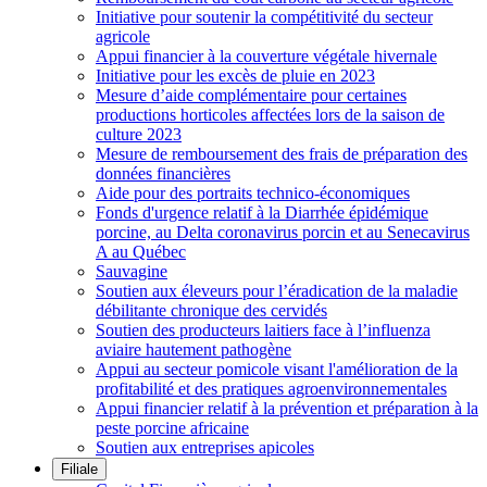
Initiative pour soutenir la compétitivité du secteur
agricole
Appui financier à la couverture végétale hivernale
Initiative pour les excès de pluie en 2023
Mesure d’aide complémentaire pour certaines
productions horticoles affectées lors de la saison de
culture 2023
Mesure de remboursement des frais de préparation des
données financières
Aide pour des portraits technico-économiques
Fonds d'urgence relatif à la Diarrhée épidémique
porcine, au Delta coronavirus porcin et au Senecavirus
A au Québec
Sauvagine
Soutien aux éleveurs pour l’éradication de la maladie
débilitante chronique des cervidés
Soutien des producteurs laitiers face à l’influenza
aviaire hautement pathogène
Appui au secteur pomicole visant l'amélioration de la
profitabilité et des pratiques agroenvironnementales
Appui financier relatif à la prévention et préparation à la
peste porcine africaine
Soutien aux entreprises apicoles
Filiale