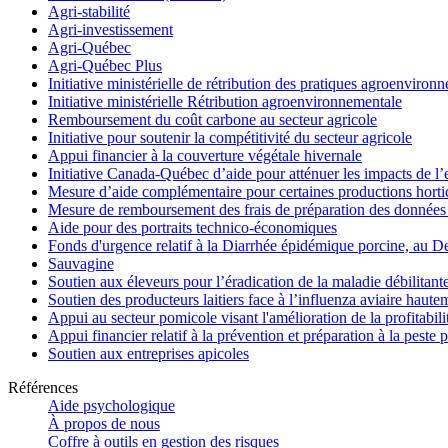
Agri-stabilité
Agri-investissement
Agri-Québec
Agri-Québec Plus
Initiative ministérielle de rétribution des pratiques agroenviro
Initiative ministérielle Rétribution agroenvironnementale
Remboursement du coût carbone au secteur agricole
Initiative pour soutenir la compétitivité du secteur agricole
Appui financier à la couverture végétale hivernale
Initiative Canada-Québec d’aide pour atténuer les impacts de l
Mesure d’aide complémentaire pour certaines productions hortico
Mesure de remboursement des frais de préparation des données 
Aide pour des portraits technico-économiques
Fonds d'urgence relatif à la Diarrhée épidémique porcine, au D
Sauvagine
Soutien aux éleveurs pour l’éradication de la maladie débilitant
Soutien des producteurs laitiers face à l’influenza aviaire haut
Appui au secteur pomicole visant l'amélioration de la profitabil
Appui financier relatif à la prévention et préparation à la peste 
Soutien aux entreprises apicoles
Références
Aide psychologique
À propos de nous
Coffre à outils en gestion des risques