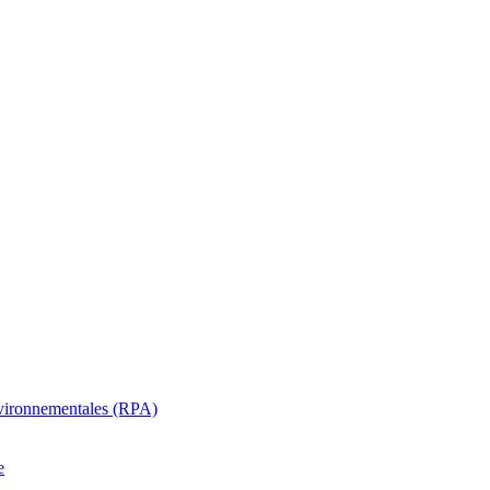
oenvironnementales (RPA)
e