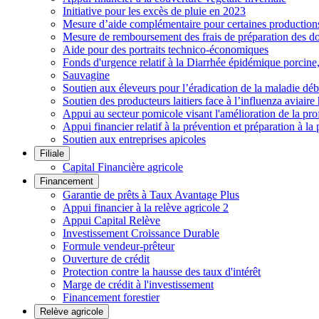
Initiative pour les excès de pluie en 2023
Mesure d’aide complémentaire pour certaines productions h
Mesure de remboursement des frais de préparation des do
Aide pour des portraits technico-économiques
Fonds d'urgence relatif à la Diarrhée épidémique porcin
Sauvagine
Soutien aux éleveurs pour l’éradication de la maladie déb
Soutien des producteurs laitiers face à l’influenza aviai
Appui au secteur pomicole visant l'amélioration de la pro
Appui financier relatif à la prévention et préparation à la 
Soutien aux entreprises apicoles
Filiale
Capital Financière agricole
Financement
Garantie de prêts à Taux Avantage Plus
Appui financier à la relève agricole 2
Appui Capital Relève
Investissement Croissance Durable
Formule vendeur-prêteur
Ouverture de crédit
Protection contre la hausse des taux d'intérêt
Marge de crédit à l'investissement
Financement forestier
Relève agricole