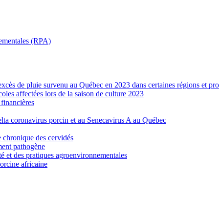
nnementales (RPA)
’excès de pluie survenu au Québec en 2023 dans certaines régions et pro
les affectées lors de la saison de culture 2023
financières
elta coronavirus porcin et au Senecavirus A au Québec
e chronique des cervidés
ement pathogène
ité et des pratiques agroenvironnementales
porcine africaine