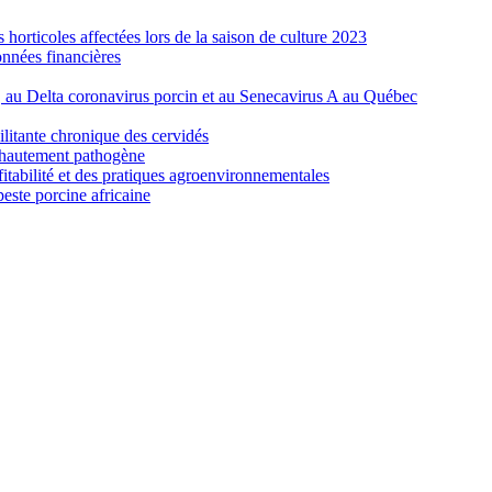
orticoles affectées lors de la saison de culture 2023
nnées financières
e, au Delta coronavirus porcin et au Senecavirus A au Québec
ilitante chronique des cervidés
re hautement pathogène
fitabilité et des pratiques agroenvironnementales
peste porcine africaine