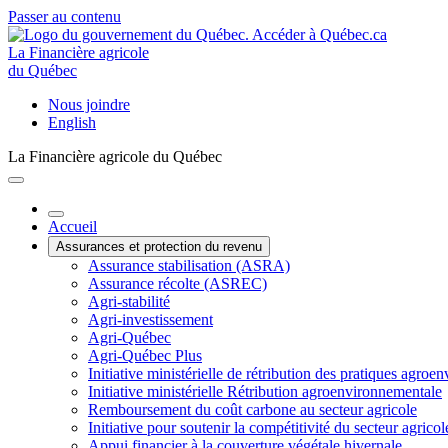
Passer au contenu
La Financière agricole
du Québec
Nous joindre
English
La Financière agricole du Québec
Accueil
Assurances et protection du revenu
Assurance stabilisation (ASRA)
Assurance récolte (ASREC)
Agri-stabilité
Agri-investissement
Agri-Québec
Agri-Québec Plus
Initiative ministérielle de rétribution des pratiques agr
Initiative ministérielle Rétribution agroenvironnementale
Remboursement du coût carbone au secteur agricole
Initiative pour soutenir la compétitivité du secteur agricol
Appui financier à la couverture végétale hivernale