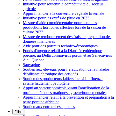
Initiative pour soutenir la compétitivité du secteur
agricole
Appui financier à la couverture végétale hivernale
Initiative pour les excès de pluie en 2023
Mesure d’aide complémentaire pour certaines
productions horticoles affectées lors de la saison de
culture 2023
Mesure de remboursement des frais de préparation des
données financières
Aide pour des portraits technico-économiques
Fonds d'urgence relatif à la Diarrhée épidémique
porcine, au Delta coronavirus porcin et au Senecavirus
A au Québec
Sauvagine
Soutien aux éleveurs pour l’éradication de la maladie
débilitante chronique des cervidés
Soutien des producteurs laitiers face à l’influenza
aviaire hautement pathogène
Appui au secteur pomicole visant l'amélioration de la
profitabilité et des pratiques agroenvironnementales
Appui financier relatif à la prévention et préparation à la
peste porcine africaine
Soutien aux entreprises apicoles
Filiale