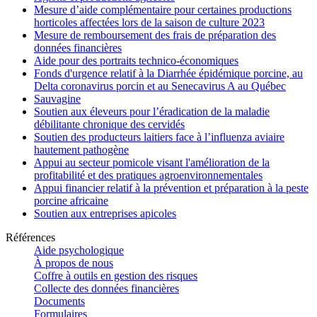
Mesure d’aide complémentaire pour certaines productions
horticoles affectées lors de la saison de culture 2023
Mesure de remboursement des frais de préparation des
données financières
Aide pour des portraits technico-économiques
Fonds d'urgence relatif à la Diarrhée épidémique porcine, au
Delta coronavirus porcin et au Senecavirus A au Québec
Sauvagine
Soutien aux éleveurs pour l’éradication de la maladie
débilitante chronique des cervidés
Soutien des producteurs laitiers face à l’influenza aviaire
hautement pathogène
Appui au secteur pomicole visant l'amélioration de la
profitabilité et des pratiques agroenvironnementales
Appui financier relatif à la prévention et préparation à la peste
porcine africaine
Soutien aux entreprises apicoles
Références
Aide psychologique
À propos de nous
Coffre à outils en gestion des risques
Collecte des données financières
Documents
Formulaires