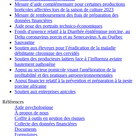
Mesure d’aide complémentaire pour certaines productions
horticoles affectées lors de la saison de culture 2023
Mesure de remboursement des frais de préparation des
données financières
Aide pour des portraits technico-économiques
Fonds d'urgence relatif à la Diarrhée épidémique porcine, au
Delta coronavirus porcin et au Senecavirus A au Québec
Sauvagine
Soutien aux éleveurs pour l’éradication de la maladie
débilitante chronique des cervidés
Soutien des producteurs laitiers face à l’influenza aviaire
hautement pathogène
Appui au secteur pomicole visant l'amélioration de la
profitabilité et des pratiques agroenvironnementales
Appui financier relatif à la prévention et préparation à la peste
porcine africaine
Soutien aux entreprises apicoles
Références
Aide psychologique
À propos de nous
Coffre à outils en gestion des risques
Collecte des données financières
Documents
Formulaires