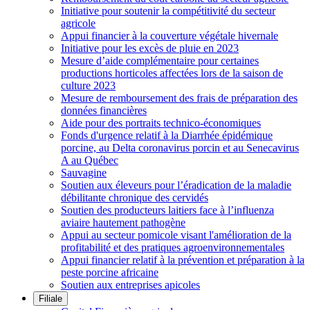
Initiative pour soutenir la compétitivité du secteur
agricole
Appui financier à la couverture végétale hivernale
Initiative pour les excès de pluie en 2023
Mesure d’aide complémentaire pour certaines
productions horticoles affectées lors de la saison de
culture 2023
Mesure de remboursement des frais de préparation des
données financières
Aide pour des portraits technico-économiques
Fonds d'urgence relatif à la Diarrhée épidémique
porcine, au Delta coronavirus porcin et au Senecavirus
A au Québec
Sauvagine
Soutien aux éleveurs pour l’éradication de la maladie
débilitante chronique des cervidés
Soutien des producteurs laitiers face à l’influenza
aviaire hautement pathogène
Appui au secteur pomicole visant l'amélioration de la
profitabilité et des pratiques agroenvironnementales
Appui financier relatif à la prévention et préparation à la
peste porcine africaine
Soutien aux entreprises apicoles
Filiale