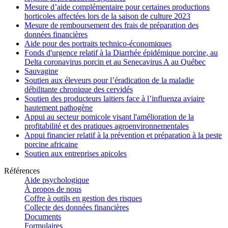
Mesure d’aide complémentaire pour certaines productions
horticoles affectées lors de la saison de culture 2023
Mesure de remboursement des frais de préparation des
données financières
Aide pour des portraits technico-économiques
Fonds d'urgence relatif à la Diarrhée épidémique porcine, au
Delta coronavirus porcin et au Senecavirus A au Québec
Sauvagine
Soutien aux éleveurs pour l’éradication de la maladie
débilitante chronique des cervidés
Soutien des producteurs laitiers face à l’influenza aviaire
hautement pathogène
Appui au secteur pomicole visant l'amélioration de la
profitabilité et des pratiques agroenvironnementales
Appui financier relatif à la prévention et préparation à la peste
porcine africaine
Soutien aux entreprises apicoles
Références
Aide psychologique
À propos de nous
Coffre à outils en gestion des risques
Collecte des données financières
Documents
Formulaires