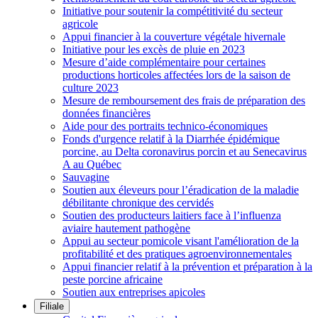
Initiative pour soutenir la compétitivité du secteur
agricole
Appui financier à la couverture végétale hivernale
Initiative pour les excès de pluie en 2023
Mesure d’aide complémentaire pour certaines
productions horticoles affectées lors de la saison de
culture 2023
Mesure de remboursement des frais de préparation des
données financières
Aide pour des portraits technico-économiques
Fonds d'urgence relatif à la Diarrhée épidémique
porcine, au Delta coronavirus porcin et au Senecavirus
A au Québec
Sauvagine
Soutien aux éleveurs pour l’éradication de la maladie
débilitante chronique des cervidés
Soutien des producteurs laitiers face à l’influenza
aviaire hautement pathogène
Appui au secteur pomicole visant l'amélioration de la
profitabilité et des pratiques agroenvironnementales
Appui financier relatif à la prévention et préparation à la
peste porcine africaine
Soutien aux entreprises apicoles
Filiale