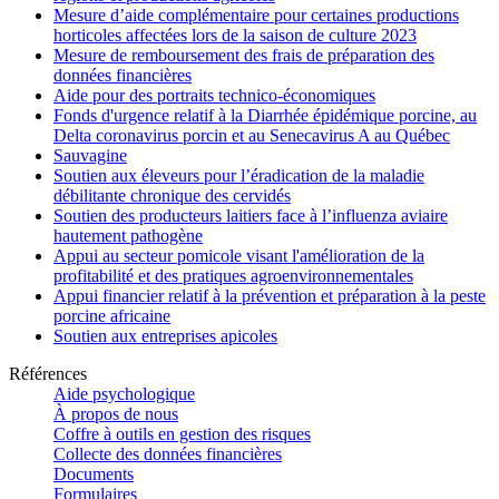
Mesure d’aide complémentaire pour certaines productions
horticoles affectées lors de la saison de culture 2023
Mesure de remboursement des frais de préparation des
données financières
Aide pour des portraits technico-économiques
Fonds d'urgence relatif à la Diarrhée épidémique porcine, au
Delta coronavirus porcin et au Senecavirus A au Québec
Sauvagine
Soutien aux éleveurs pour l’éradication de la maladie
débilitante chronique des cervidés
Soutien des producteurs laitiers face à l’influenza aviaire
hautement pathogène
Appui au secteur pomicole visant l'amélioration de la
profitabilité et des pratiques agroenvironnementales
Appui financier relatif à la prévention et préparation à la peste
porcine africaine
Soutien aux entreprises apicoles
Références
Aide psychologique
À propos de nous
Coffre à outils en gestion des risques
Collecte des données financières
Documents
Formulaires