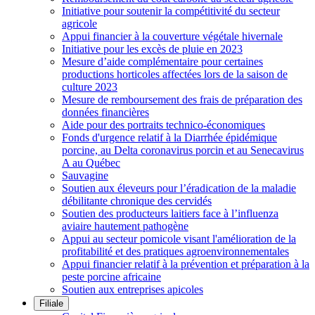
Initiative pour soutenir la compétitivité du secteur
agricole
Appui financier à la couverture végétale hivernale
Initiative pour les excès de pluie en 2023
Mesure d’aide complémentaire pour certaines
productions horticoles affectées lors de la saison de
culture 2023
Mesure de remboursement des frais de préparation des
données financières
Aide pour des portraits technico-économiques
Fonds d'urgence relatif à la Diarrhée épidémique
porcine, au Delta coronavirus porcin et au Senecavirus
A au Québec
Sauvagine
Soutien aux éleveurs pour l’éradication de la maladie
débilitante chronique des cervidés
Soutien des producteurs laitiers face à l’influenza
aviaire hautement pathogène
Appui au secteur pomicole visant l'amélioration de la
profitabilité et des pratiques agroenvironnementales
Appui financier relatif à la prévention et préparation à la
peste porcine africaine
Soutien aux entreprises apicoles
Filiale