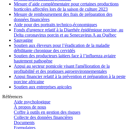
Mesure d’aide complémentaire pour certaines productions
horticoles affectées lors de la saison de culture 2023
Mesure de remboursement des frais de préparation des
données financières
Aide pour des portraits technico-économiques
Fonds d'urgence relatif à la Diarrhée épidémique porcine, au
Delta coronavirus porcin et au Senecavirus A au Québec
Sauvagine
Soutien aux éleveurs pour l’éradication de la maladie
débilitante chronique des cervidés
Soutien des producteurs laitiers face à l’influenza aviaire
hautement pathogène
Appui au secteur pomicole visant l'amélioration de la
profitabilité et des pratiques agroenvironnementales
Appui financier relatif à la prévention et préparation à la peste
porcine africaine
Soutien aux entreprises apicoles
Références
Aide psychologique
À propos de nous
Coffre à outils en gestion des risques
Collecte des données financières
Documents
Formulaires