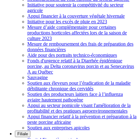
Initiative pour soutenir la compétitivité du secteur
agricole
Appui financier à la couverture végétale hivernale
Initiative pour les excès de pluie en 2023
Mesure d’aide complémentaire pour certaines
productions horticoles affectées lors de la saison de
culture 2023
Mesure de remboursement des frais de préparation des
données financières
Aide pour des portraits technico-économiques
Fonds d'urgence relatif à la Diarrhée épidémique
porcine, au Delta coronavirus porcin et au Senecavirus
A au Québec
Sauvagine
Soutien aux éleveurs pour l’éradication de la maladie
débilitante chronique des cervidés
Soutien des producteurs laitiers face à l’influenza
aviaire hautement pathogène
Appui au secteur pomicole visant l'amélioration de la
profitabilité et des pratiques agroenvironnementales
Appui financier relatif à la prévention et préparation à la
peste porcine africaine
Soutien aux entreprises apicoles
Filiale