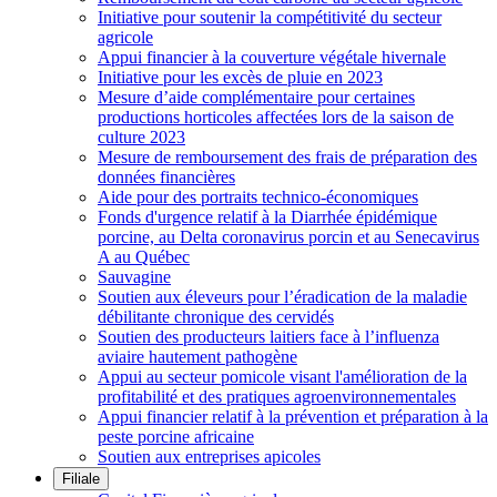
Initiative pour soutenir la compétitivité du secteur
agricole
Appui financier à la couverture végétale hivernale
Initiative pour les excès de pluie en 2023
Mesure d’aide complémentaire pour certaines
productions horticoles affectées lors de la saison de
culture 2023
Mesure de remboursement des frais de préparation des
données financières
Aide pour des portraits technico-économiques
Fonds d'urgence relatif à la Diarrhée épidémique
porcine, au Delta coronavirus porcin et au Senecavirus
A au Québec
Sauvagine
Soutien aux éleveurs pour l’éradication de la maladie
débilitante chronique des cervidés
Soutien des producteurs laitiers face à l’influenza
aviaire hautement pathogène
Appui au secteur pomicole visant l'amélioration de la
profitabilité et des pratiques agroenvironnementales
Appui financier relatif à la prévention et préparation à la
peste porcine africaine
Soutien aux entreprises apicoles
Filiale