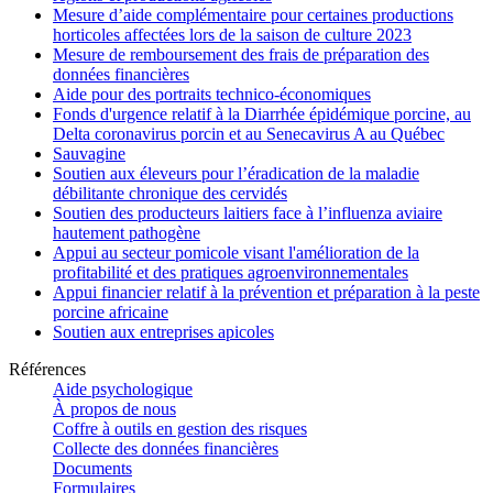
Mesure d’aide complémentaire pour certaines productions
horticoles affectées lors de la saison de culture 2023
Mesure de remboursement des frais de préparation des
données financières
Aide pour des portraits technico-économiques
Fonds d'urgence relatif à la Diarrhée épidémique porcine, au
Delta coronavirus porcin et au Senecavirus A au Québec
Sauvagine
Soutien aux éleveurs pour l’éradication de la maladie
débilitante chronique des cervidés
Soutien des producteurs laitiers face à l’influenza aviaire
hautement pathogène
Appui au secteur pomicole visant l'amélioration de la
profitabilité et des pratiques agroenvironnementales
Appui financier relatif à la prévention et préparation à la peste
porcine africaine
Soutien aux entreprises apicoles
Références
Aide psychologique
À propos de nous
Coffre à outils en gestion des risques
Collecte des données financières
Documents
Formulaires