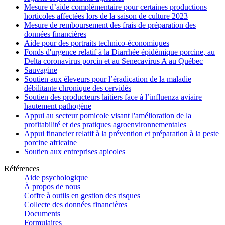
Mesure d’aide complémentaire pour certaines productions
horticoles affectées lors de la saison de culture 2023
Mesure de remboursement des frais de préparation des
données financières
Aide pour des portraits technico-économiques
Fonds d'urgence relatif à la Diarrhée épidémique porcine, au
Delta coronavirus porcin et au Senecavirus A au Québec
Sauvagine
Soutien aux éleveurs pour l’éradication de la maladie
débilitante chronique des cervidés
Soutien des producteurs laitiers face à l’influenza aviaire
hautement pathogène
Appui au secteur pomicole visant l'amélioration de la
profitabilité et des pratiques agroenvironnementales
Appui financier relatif à la prévention et préparation à la peste
porcine africaine
Soutien aux entreprises apicoles
Références
Aide psychologique
À propos de nous
Coffre à outils en gestion des risques
Collecte des données financières
Documents
Formulaires