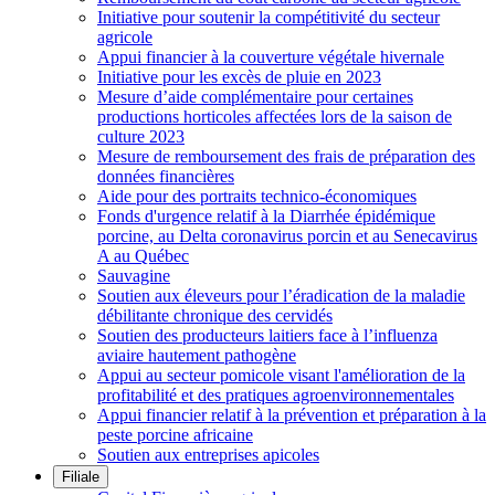
Initiative pour soutenir la compétitivité du secteur
agricole
Appui financier à la couverture végétale hivernale
Initiative pour les excès de pluie en 2023
Mesure d’aide complémentaire pour certaines
productions horticoles affectées lors de la saison de
culture 2023
Mesure de remboursement des frais de préparation des
données financières
Aide pour des portraits technico-économiques
Fonds d'urgence relatif à la Diarrhée épidémique
porcine, au Delta coronavirus porcin et au Senecavirus
A au Québec
Sauvagine
Soutien aux éleveurs pour l’éradication de la maladie
débilitante chronique des cervidés
Soutien des producteurs laitiers face à l’influenza
aviaire hautement pathogène
Appui au secteur pomicole visant l'amélioration de la
profitabilité et des pratiques agroenvironnementales
Appui financier relatif à la prévention et préparation à la
peste porcine africaine
Soutien aux entreprises apicoles
Filiale