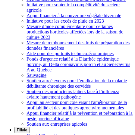
Initiative pour soutenir la compétitivité du secteur
agricole
Appui financier à la couverture végétale hivernale
Initiative pour les excès de pluie en 2023
Mesure d’aide complémentaire pour certaines
productions horticoles affectées lors de la saison de
culture 2023
Mesure de remboursement des frais de préparation des
données financières
Aide pour des portraits technico-économiques
Fonds d'urgence relatif à la Diarrhée épidémique
porcine, au Delta coronavirus porcin et au Senecavirus
A au Québec
Sauvagine
Soutien aux éleveurs pour l’éradication de la maladie
débilitante chronique des cervidés
Soutien des producteurs laitiers face à l’influenza
aviaire hautement pathogène
Appui au secteur pomicole visant l'amélioration de la
profitabilité et des pratiques agroenvironnementales
Appui financier relatif à la prévention et préparation à la
peste porcine africaine
Soutien aux entreprises apicoles
Filiale