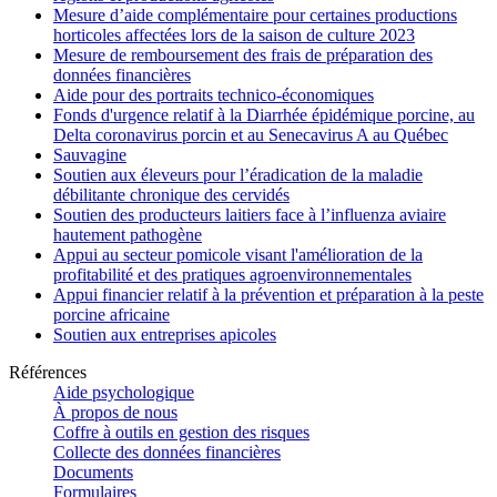
Mesure d’aide complémentaire pour certaines productions
horticoles affectées lors de la saison de culture 2023
Mesure de remboursement des frais de préparation des
données financières
Aide pour des portraits technico-économiques
Fonds d'urgence relatif à la Diarrhée épidémique porcine, au
Delta coronavirus porcin et au Senecavirus A au Québec
Sauvagine
Soutien aux éleveurs pour l’éradication de la maladie
débilitante chronique des cervidés
Soutien des producteurs laitiers face à l’influenza aviaire
hautement pathogène
Appui au secteur pomicole visant l'amélioration de la
profitabilité et des pratiques agroenvironnementales
Appui financier relatif à la prévention et préparation à la peste
porcine africaine
Soutien aux entreprises apicoles
Références
Aide psychologique
À propos de nous
Coffre à outils en gestion des risques
Collecte des données financières
Documents
Formulaires