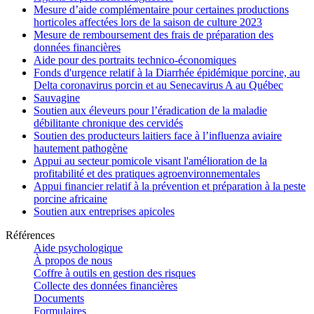
Mesure d’aide complémentaire pour certaines productions
horticoles affectées lors de la saison de culture 2023
Mesure de remboursement des frais de préparation des
données financières
Aide pour des portraits technico-économiques
Fonds d'urgence relatif à la Diarrhée épidémique porcine, au
Delta coronavirus porcin et au Senecavirus A au Québec
Sauvagine
Soutien aux éleveurs pour l’éradication de la maladie
débilitante chronique des cervidés
Soutien des producteurs laitiers face à l’influenza aviaire
hautement pathogène
Appui au secteur pomicole visant l'amélioration de la
profitabilité et des pratiques agroenvironnementales
Appui financier relatif à la prévention et préparation à la peste
porcine africaine
Soutien aux entreprises apicoles
Références
Aide psychologique
À propos de nous
Coffre à outils en gestion des risques
Collecte des données financières
Documents
Formulaires