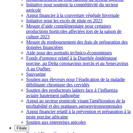
Initiative pour soutenir la compétitivité du secteur
agricole
Appui financier à la couverture végétale hivernale
Initiative pour les excès de pluie en 2023
Mesure d’aide complémentaire pour certaines
productions horticoles affectées lors de la saison de
culture 2023
Mesure de remboursement des frais de préparation des
données financières
Aide pour des portraits technico-économiques
Fonds d'urgence relatif à la Diarrhée épidémique
porcine, au Delta coronavirus porcin et au Senecavirus
A au Québec
Sauvagine
Soutien aux éleveurs pour l’éradication de la maladie
débilitante chronique des cervidés
Soutien des producteurs laitiers face à l’influenza
aviaire hautement pathogène
Appui au secteur pomicole visant l'amélioration de la
profitabilité et des pratiques agroenvironnementales
Appui financier relatif à la prévention et préparation à la
peste porcine africaine
Soutien aux entreprises apicoles
Filiale