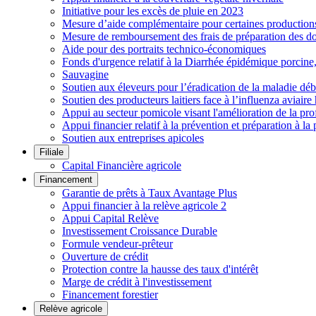
Initiative pour les excès de pluie en 2023
Mesure d’aide complémentaire pour certaines productions h
Mesure de remboursement des frais de préparation des do
Aide pour des portraits technico-économiques
Fonds d'urgence relatif à la Diarrhée épidémique porcin
Sauvagine
Soutien aux éleveurs pour l’éradication de la maladie déb
Soutien des producteurs laitiers face à l’influenza aviai
Appui au secteur pomicole visant l'amélioration de la pro
Appui financier relatif à la prévention et préparation à la 
Soutien aux entreprises apicoles
Filiale
Capital Financière agricole
Financement
Garantie de prêts à Taux Avantage Plus
Appui financier à la relève agricole 2
Appui Capital Relève
Investissement Croissance Durable
Formule vendeur-prêteur
Ouverture de crédit
Protection contre la hausse des taux d'intérêt
Marge de crédit à l'investissement
Financement forestier
Relève agricole