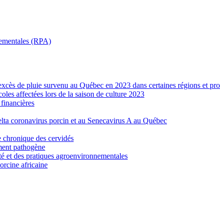
nnementales (RPA)
’excès de pluie survenu au Québec en 2023 dans certaines régions et pro
les affectées lors de la saison de culture 2023
financières
elta coronavirus porcin et au Senecavirus A au Québec
e chronique des cervidés
ement pathogène
ité et des pratiques agroenvironnementales
porcine africaine