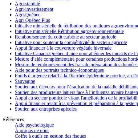
Agri-stabilité
Agri-investissement
Agri-Québec
Agri-Québec Plus
Initiative ministérielle de rétribution des pratiques agroenviro
Initiative ministérielle Rétribution agroenvironnementale
Remboursement du coût carbone au secteur agricole
Initiative pour soutenir la compétitivité du secteur agricole
Appui financier à la couverture végétale hivernale
Initiative Canada-Québec d’aide pour atténuer les impacts de l
Mesure d’aide complémentaire pour certaines productions hortico
Mesure de remboursement des frais de préparation des données 
Aide pour des portraits technico-économiques
Fonds d'urgence relatif à la Diarrhée épidémique porcine, au D
Sauvagine
Soutien aux éleveurs pour l’éradication de la maladie débilitant
Soutien des producteurs laitiers face à l’influenza aviaire haut
Appui au secteur pomicole visant l'amélioration de la profitabil
Appui financier relatif à la prévention et préparation à la peste 
Soutien aux entreprises apicoles
Références
Aide psychologique
À propos de nous
Coffre à outils en gestion des risques