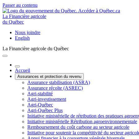
Passer au contenu
La Financière agricole
du Québec
Nous joindre
English
La Financière agricole du Québec
Accueil
Assurances et protection du revenu
Assurance stabilisation (ASRA)
Assurance récolte (ASREC)
Agri-stabilité
Agri-investissement
Agri-Québec
Agri-Québec Plus
Initiative ministérielle de rétribution des pratiques agr
Initiative ministérielle Rétribution agroenvironnementale
Remboursement du coût carbone au secteur agricole
Initiative pour soutenir la compétitivité du secteur agricol
Appui financier à la couverture végétale hivernale