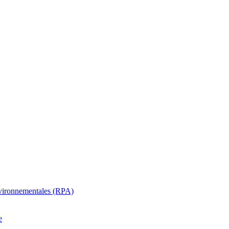
oenvironnementales (RPA)
e