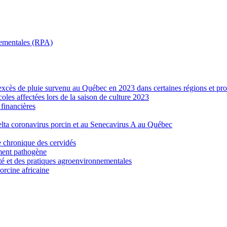
nnementales (RPA)
’excès de pluie survenu au Québec en 2023 dans certaines régions et pro
les affectées lors de la saison de culture 2023
financières
elta coronavirus porcin et au Senecavirus A au Québec
e chronique des cervidés
ement pathogène
ité et des pratiques agroenvironnementales
porcine africaine