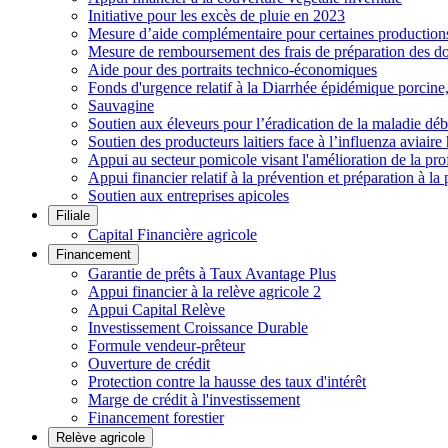
Initiative pour les excès de pluie en 2023
Mesure d’aide complémentaire pour certaines productions h
Mesure de remboursement des frais de préparation des do
Aide pour des portraits technico-économiques
Fonds d'urgence relatif à la Diarrhée épidémique porcin
Sauvagine
Soutien aux éleveurs pour l’éradication de la maladie déb
Soutien des producteurs laitiers face à l’influenza aviai
Appui au secteur pomicole visant l'amélioration de la pro
Appui financier relatif à la prévention et préparation à la 
Soutien aux entreprises apicoles
Filiale
Capital Financière agricole
Financement
Garantie de prêts à Taux Avantage Plus
Appui financier à la relève agricole 2
Appui Capital Relève
Investissement Croissance Durable
Formule vendeur-prêteur
Ouverture de crédit
Protection contre la hausse des taux d'intérêt
Marge de crédit à l'investissement
Financement forestier
Relève agricole