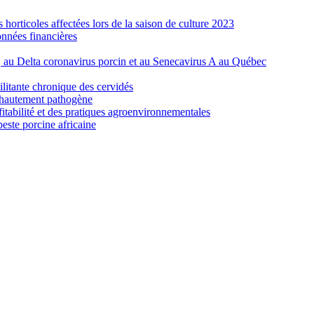
orticoles affectées lors de la saison de culture 2023
nnées financières
e, au Delta coronavirus porcin et au Senecavirus A au Québec
ilitante chronique des cervidés
re hautement pathogène
fitabilité et des pratiques agroenvironnementales
peste porcine africaine