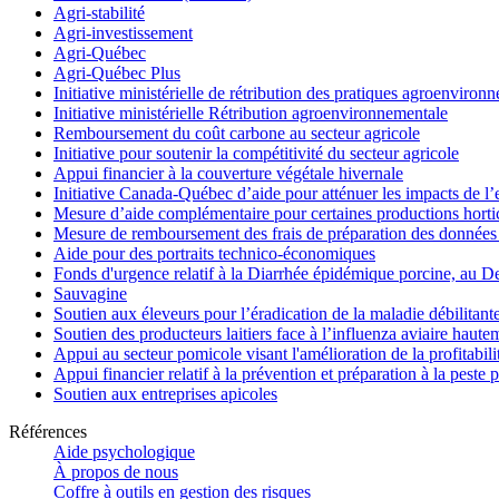
Agri-stabilité
Agri-investissement
Agri-Québec
Agri-Québec Plus
Initiative ministérielle de rétribution des pratiques agroenviro
Initiative ministérielle Rétribution agroenvironnementale
Remboursement du coût carbone au secteur agricole
Initiative pour soutenir la compétitivité du secteur agricole
Appui financier à la couverture végétale hivernale
Initiative Canada-Québec d’aide pour atténuer les impacts de l
Mesure d’aide complémentaire pour certaines productions hortico
Mesure de remboursement des frais de préparation des données 
Aide pour des portraits technico-économiques
Fonds d'urgence relatif à la Diarrhée épidémique porcine, au D
Sauvagine
Soutien aux éleveurs pour l’éradication de la maladie débilitant
Soutien des producteurs laitiers face à l’influenza aviaire haut
Appui au secteur pomicole visant l'amélioration de la profitabil
Appui financier relatif à la prévention et préparation à la peste 
Soutien aux entreprises apicoles
Références
Aide psychologique
À propos de nous
Coffre à outils en gestion des risques