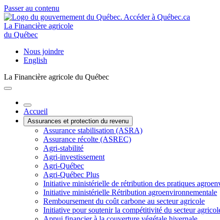
Passer au contenu
La Financière agricole
du Québec
Nous joindre
English
La Financière agricole du Québec
Accueil
Assurances et protection du revenu
Assurance stabilisation (ASRA)
Assurance récolte (ASREC)
Agri-stabilité
Agri-investissement
Agri-Québec
Agri-Québec Plus
Initiative ministérielle de rétribution des pratiques agr
Initiative ministérielle Rétribution agroenvironnementale
Remboursement du coût carbone au secteur agricole
Initiative pour soutenir la compétitivité du secteur agricol
Appui financier à la couverture végétale hivernale