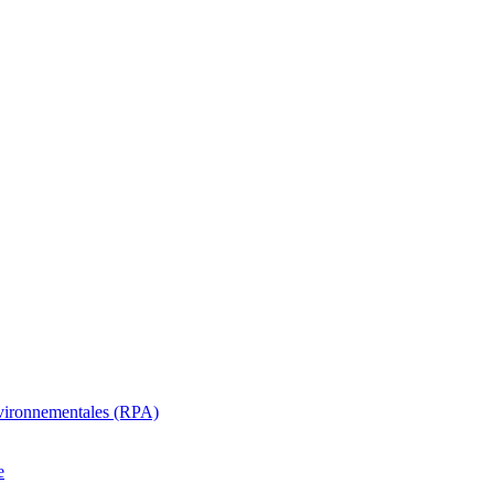
oenvironnementales (RPA)
e