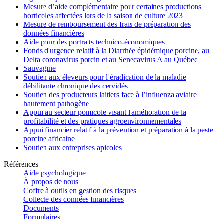
Mesure d’aide complémentaire pour certaines productions
horticoles affectées lors de la saison de culture 2023
Mesure de remboursement des frais de préparation des
données financières
Aide pour des portraits technico-économiques
Fonds d'urgence relatif à la Diarrhée épidémique porcine, au
Delta coronavirus porcin et au Senecavirus A au Québec
Sauvagine
Soutien aux éleveurs pour l’éradication de la maladie
débilitante chronique des cervidés
Soutien des producteurs laitiers face à l’influenza aviaire
hautement pathogène
Appui au secteur pomicole visant l'amélioration de la
profitabilité et des pratiques agroenvironnementales
Appui financier relatif à la prévention et préparation à la peste
porcine africaine
Soutien aux entreprises apicoles
Références
Aide psychologique
À propos de nous
Coffre à outils en gestion des risques
Collecte des données financières
Documents
Formulaires