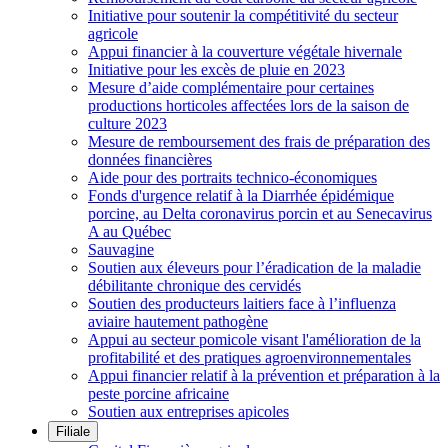
Initiative pour soutenir la compétitivité du secteur
agricole
Appui financier à la couverture végétale hivernale
Initiative pour les excès de pluie en 2023
Mesure d’aide complémentaire pour certaines
productions horticoles affectées lors de la saison de
culture 2023
Mesure de remboursement des frais de préparation des
données financières
Aide pour des portraits technico-économiques
Fonds d'urgence relatif à la Diarrhée épidémique
porcine, au Delta coronavirus porcin et au Senecavirus
A au Québec
Sauvagine
Soutien aux éleveurs pour l’éradication de la maladie
débilitante chronique des cervidés
Soutien des producteurs laitiers face à l’influenza
aviaire hautement pathogène
Appui au secteur pomicole visant l'amélioration de la
profitabilité et des pratiques agroenvironnementales
Appui financier relatif à la prévention et préparation à la
peste porcine africaine
Soutien aux entreprises apicoles
Filiale