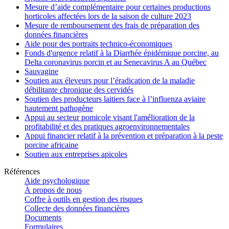
Mesure d’aide complémentaire pour certaines productions
horticoles affectées lors de la saison de culture 2023
Mesure de remboursement des frais de préparation des
données financières
Aide pour des portraits technico-économiques
Fonds d'urgence relatif à la Diarrhée épidémique porcine, au
Delta coronavirus porcin et au Senecavirus A au Québec
Sauvagine
Soutien aux éleveurs pour l’éradication de la maladie
débilitante chronique des cervidés
Soutien des producteurs laitiers face à l’influenza aviaire
hautement pathogène
Appui au secteur pomicole visant l'amélioration de la
profitabilité et des pratiques agroenvironnementales
Appui financier relatif à la prévention et préparation à la peste
porcine africaine
Soutien aux entreprises apicoles
Références
Aide psychologique
À propos de nous
Coffre à outils en gestion des risques
Collecte des données financières
Documents
Formulaires