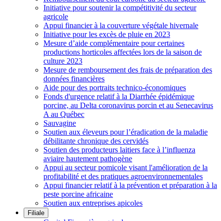
Initiative pour soutenir la compétitivité du secteur
agricole
Appui financier à la couverture végétale hivernale
Initiative pour les excès de pluie en 2023
Mesure d’aide complémentaire pour certaines
productions horticoles affectées lors de la saison de
culture 2023
Mesure de remboursement des frais de préparation des
données financières
Aide pour des portraits technico-économiques
Fonds d'urgence relatif à la Diarrhée épidémique
porcine, au Delta coronavirus porcin et au Senecavirus
A au Québec
Sauvagine
Soutien aux éleveurs pour l’éradication de la maladie
débilitante chronique des cervidés
Soutien des producteurs laitiers face à l’influenza
aviaire hautement pathogène
Appui au secteur pomicole visant l'amélioration de la
profitabilité et des pratiques agroenvironnementales
Appui financier relatif à la prévention et préparation à la
peste porcine africaine
Soutien aux entreprises apicoles
Filiale