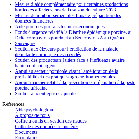
Mesure d’aide complémentaire pour certaines productions
horticoles affectées lors de la saison de culture 2023
Mesure de remboursement des frais de préparation des
données financières
Aide pour des portraits technico-économiques
Fonds d'urgence relatif à la Diarrhée épidémique porcine, au
Delta coronavirus porcin et au Senecavirus A au Québec
Sauvagine
Soutien aux éleveurs pour l’éradication de la maladie
débilitante chronique des cervidés
Soutien des producteurs laitiers face à l’influenza aviaire
hautement pathogène
Appui au secteur pomicole visant l'amélioration de la
profitabilité et des pratiques agroenvironnementales
Appui financier relatif à la prévention et préparation à la peste
porcine africaine
Soutien aux entreprises apicoles
Références
Aide psychologique
À propos de nous
Coffre à outils en gestion des risques
Collecte des données financières
Documents
Formulaires