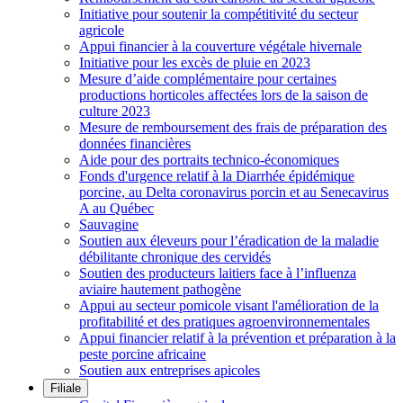
Initiative pour soutenir la compétitivité du secteur
agricole
Appui financier à la couverture végétale hivernale
Initiative pour les excès de pluie en 2023
Mesure d’aide complémentaire pour certaines
productions horticoles affectées lors de la saison de
culture 2023
Mesure de remboursement des frais de préparation des
données financières
Aide pour des portraits technico-économiques
Fonds d'urgence relatif à la Diarrhée épidémique
porcine, au Delta coronavirus porcin et au Senecavirus
A au Québec
Sauvagine
Soutien aux éleveurs pour l’éradication de la maladie
débilitante chronique des cervidés
Soutien des producteurs laitiers face à l’influenza
aviaire hautement pathogène
Appui au secteur pomicole visant l'amélioration de la
profitabilité et des pratiques agroenvironnementales
Appui financier relatif à la prévention et préparation à la
peste porcine africaine
Soutien aux entreprises apicoles
Filiale