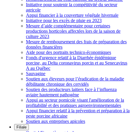
Initiative pour soutenir la compétitivité du secteur
agricole
Appui financier à la couverture végétale hivernale
Initiative pour les excès de pluie en 2023
Mesure d’aide complémentaire pour certaines
productions horticoles affectées lors de la saison de
culture 2023
Mesure de remboursement des frais de préparation des
données financières
Aide pour des portraits technico-économiques
Fonds d'urgence relatif à la Diarrhée épidémique
porcine, au Delta coronavirus porcin et au Senecavirus
A au Québec
Sauvagine
Soutien aux éleveurs pour l’éradication de la maladie
débilitante chronique des cervidés
Soutien des producteurs laitiers face à l’influenza
aviaire hautement pathogène
Appui au secteur pomicole visant l'amélioration de la
profitabilité et des pratiques agroenvironnementales
Appui financier relatif à la prévention et préparation à la
peste porcine africaine
Soutien aux entreprises apicoles
Filiale