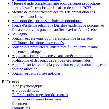
Mesure d’aide complémentaire pour certaines productions
horticoles affectées lors de la saison de culture 2023
Mesure de remboursement des frais de préparation des
données financières
Aide pour des portraits technico-économiques
Fonds d'urgence relatif à la Diarrhée épidémique porcine, au
Delta coronavirus porcin et au Senecavirus A au Québec
Sauvagine
Soutien aux éleveurs pour l’éradication de la maladie
débilitante chronique des cervidés
Soutien des producteurs laitiers face à l’influenza aviaire
hautement pathogène
Appui au secteur pomicole visant l'amélioration de la
profitabilité et des pratiques agroenvironnementales
Appui financier relatif à la prévention et préparation à la peste
porcine africaine
Soutien aux entreprises apicoles
Références
Aide psychologique
À propos de nous
Coffre à outils en gestion des risques
Collecte des données financières
Documents
Formulaires