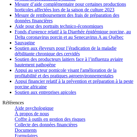
Mesure d’aide complémentaire pour certaines productions
horticoles affectées lors de la saison de culture 2023
Mesure de remboursement des frais de préparation des
données financières
Aide pour des portraits technico-économiques
Fonds d'urgence relatif à la Diarrhée épidémique porcine, au
Delta coronavirus porcin et au Senecavirus A au Québec
Sauvagine
Soutien aux éleveurs pour l’éradication de la maladie
débilitante chronique des cervidés
Soutien des producteurs laitiers face à l’influenza aviaire
hautement pathogène
Appui au secteur pomicole visant l'amélioration de la
profitabilité et des pratiques agroenvironnementales
Appui financier relatif à la prévention et préparation à la peste
porcine africaine
Soutien aux entreprises apicoles
Références
Aide psychologique
À propos de nous
Coffre à outils en gestion des risques
Collecte des données financières
Documents
Formulaires