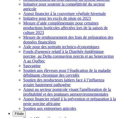
Initiative pour soutenir la compétitivité du secteur
agricole
Appui financier à la couverture végétale hivernale
Initiative pour les excès de pluie en 2023
Mesure d’aide complémentaire pour certaines
productions horticoles affectées lors de la saison de
culture 2023
Mesure de remboursement des frais de préparation des
données financières
Aide pour des portraits technico-économiques
Fonds d'urgence relatif à la Diarrhée épidémique
porcine, au Delta coronavirus porcin et au Senecavirus
A au Québec
Sauvagine
Soutien aux éleveurs pour l’éradication de la maladie
débilitante chronique des cervidés
Soutien des producteurs laitiers face à l’influenza
aviaire hautement pathogène
Appui au secteur pomicole visant l'amélioration de la
profitabilité et des pratiques agroenvironnementales
Appui financier relatif à la prévention et préparation à la
peste porcine africaine
Soutien aux entreprises apicoles
Filiale