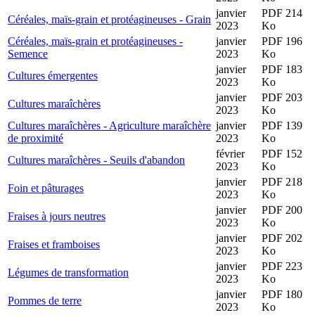
janvier
PDF 214
Céréales, maïs-grain et protéagineuses - Grain
2023
Ko
Céréales, maïs-grain et protéagineuses -
janvier
PDF 196
Semence
2023
Ko
janvier
PDF 183
Cultures émergentes
2023
Ko
janvier
PDF 203
Cultures maraîchères
2023
Ko
Cultures maraîchères - Agriculture maraîchère
janvier
PDF 139
de proximité
2023
Ko
février
PDF 152
Cultures maraîchères - Seuils d'abandon
2023
Ko
janvier
PDF 218
Foin et pâturages
2023
Ko
janvier
PDF 200
Fraises à jours neutres
2023
Ko
janvier
PDF 202
Fraises et framboises
2023
Ko
janvier
PDF 223
Légumes de transformation
2023
Ko
janvier
PDF 180
Pommes de terre
2023
Ko