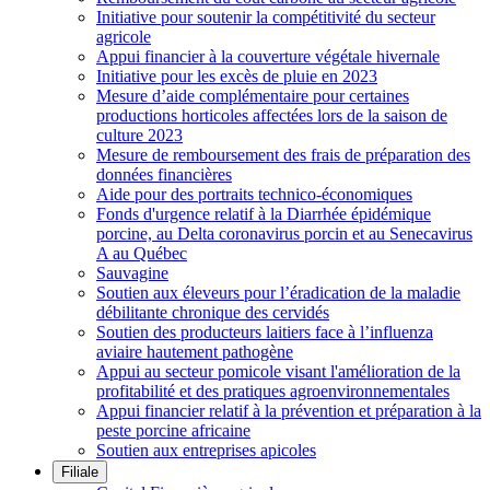
Initiative pour soutenir la compétitivité du secteur
agricole
Appui financier à la couverture végétale hivernale
Initiative pour les excès de pluie en 2023
Mesure d’aide complémentaire pour certaines
productions horticoles affectées lors de la saison de
culture 2023
Mesure de remboursement des frais de préparation des
données financières
Aide pour des portraits technico-économiques
Fonds d'urgence relatif à la Diarrhée épidémique
porcine, au Delta coronavirus porcin et au Senecavirus
A au Québec
Sauvagine
Soutien aux éleveurs pour l’éradication de la maladie
débilitante chronique des cervidés
Soutien des producteurs laitiers face à l’influenza
aviaire hautement pathogène
Appui au secteur pomicole visant l'amélioration de la
profitabilité et des pratiques agroenvironnementales
Appui financier relatif à la prévention et préparation à la
peste porcine africaine
Soutien aux entreprises apicoles
Filiale