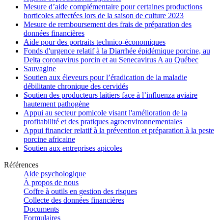
Mesure d’aide complémentaire pour certaines productions
horticoles affectées lors de la saison de culture 2023
Mesure de remboursement des frais de préparation des
données financières
Aide pour des portraits technico-économiques
Fonds d'urgence relatif à la Diarrhée épidémique porcine, au
Delta coronavirus porcin et au Senecavirus A au Québec
Sauvagine
Soutien aux éleveurs pour l’éradication de la maladie
débilitante chronique des cervidés
Soutien des producteurs laitiers face à l’influenza aviaire
hautement pathogène
Appui au secteur pomicole visant l'amélioration de la
profitabilité et des pratiques agroenvironnementales
Appui financier relatif à la prévention et préparation à la peste
porcine africaine
Soutien aux entreprises apicoles
Références
Aide psychologique
À propos de nous
Coffre à outils en gestion des risques
Collecte des données financières
Documents
Formulaires