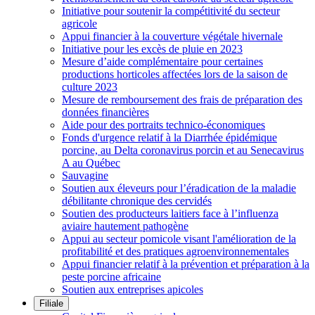
Initiative pour soutenir la compétitivité du secteur
agricole
Appui financier à la couverture végétale hivernale
Initiative pour les excès de pluie en 2023
Mesure d’aide complémentaire pour certaines
productions horticoles affectées lors de la saison de
culture 2023
Mesure de remboursement des frais de préparation des
données financières
Aide pour des portraits technico-économiques
Fonds d'urgence relatif à la Diarrhée épidémique
porcine, au Delta coronavirus porcin et au Senecavirus
A au Québec
Sauvagine
Soutien aux éleveurs pour l’éradication de la maladie
débilitante chronique des cervidés
Soutien des producteurs laitiers face à l’influenza
aviaire hautement pathogène
Appui au secteur pomicole visant l'amélioration de la
profitabilité et des pratiques agroenvironnementales
Appui financier relatif à la prévention et préparation à la
peste porcine africaine
Soutien aux entreprises apicoles
Filiale