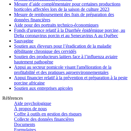
Mesure d’aide complémentaire pour certaines productions
horticoles affectées lors de la saison de culture 2023
Mesure de remboursement des frais de préparation des
données financières
Aide pour des portraits technico-économiques
Fonds d'urgence relatif à la Diarrhée épidémique porcine, au
Delta coronavirus porcin et au Senecavirus A au Québec
Sauvagine
Soutien aux éleveurs pour l’éradication de la maladie
débilitante chronique des cervidés
Soutien des producteurs laitiers face à l’influenza aviaire
hautement pathogène
Appui au secteur pomicole visant l'amélioration de la
profitabilité et des pratiques agroenvironnementales
Appui financier relatif à la prévention et préparation à la peste
porcine africaine
Soutien aux entreprises apicoles
Références
Aide psychologique
À propos de nous
Coffre à outils en gestion des risques
Collecte des données financières
Documents
Formulaires