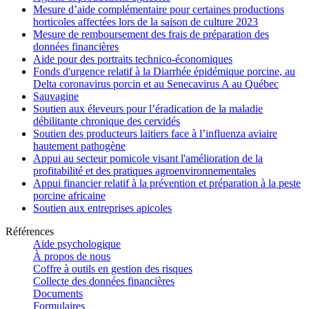
Mesure d’aide complémentaire pour certaines productions
horticoles affectées lors de la saison de culture 2023
Mesure de remboursement des frais de préparation des
données financières
Aide pour des portraits technico-économiques
Fonds d'urgence relatif à la Diarrhée épidémique porcine, au
Delta coronavirus porcin et au Senecavirus A au Québec
Sauvagine
Soutien aux éleveurs pour l’éradication de la maladie
débilitante chronique des cervidés
Soutien des producteurs laitiers face à l’influenza aviaire
hautement pathogène
Appui au secteur pomicole visant l'amélioration de la
profitabilité et des pratiques agroenvironnementales
Appui financier relatif à la prévention et préparation à la peste
porcine africaine
Soutien aux entreprises apicoles
Références
Aide psychologique
À propos de nous
Coffre à outils en gestion des risques
Collecte des données financières
Documents
Formulaires