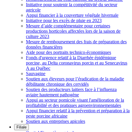
Initiative pour soutenir la compétitivité du secteur
agricole
Appui financier à la couverture végétale hivernale
Initiative pour les excès de pluie en 2023
Mesure d’aide complémentaire pour certaines
productions horticoles affectées lors de la saison de
culture 2023
Mesure de remboursement des frais de préparation des
données financières
Aide pour des portraits technico-économiques
Fonds d'urgence relatif à la Diarrhée épidémique
porcine, au Delta coronavirus porcin et au Senecavirus
A au Québec
Sauvagine
Soutien aux éleveurs pour l’éradication de la maladie
débilitante chronique des cervidés
Soutien des producteurs laitiers face à l’influenza
aviaire hautement pathogène
Appui au secteur pomicole visant l'amélioration de la
profitabilité et des pratiques agroenvironnementales
Appui financier relatif à la prévention et préparation à la
peste porcine africaine
Soutien aux entreprises apicoles
Filiale