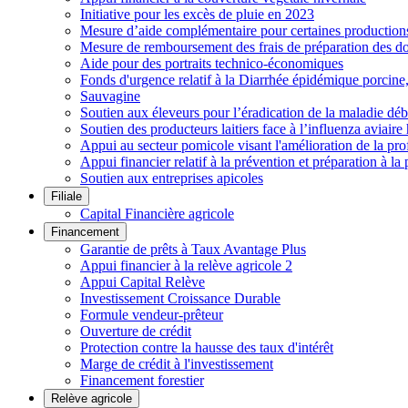
Initiative pour les excès de pluie en 2023
Mesure d’aide complémentaire pour certaines productions h
Mesure de remboursement des frais de préparation des do
Aide pour des portraits technico-économiques
Fonds d'urgence relatif à la Diarrhée épidémique porcin
Sauvagine
Soutien aux éleveurs pour l’éradication de la maladie déb
Soutien des producteurs laitiers face à l’influenza aviai
Appui au secteur pomicole visant l'amélioration de la pro
Appui financier relatif à la prévention et préparation à la 
Soutien aux entreprises apicoles
Filiale
Capital Financière agricole
Financement
Garantie de prêts à Taux Avantage Plus
Appui financier à la relève agricole 2
Appui Capital Relève
Investissement Croissance Durable
Formule vendeur-prêteur
Ouverture de crédit
Protection contre la hausse des taux d'intérêt
Marge de crédit à l'investissement
Financement forestier
Relève agricole