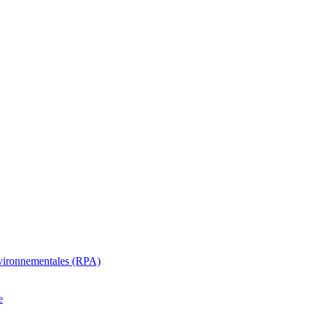
oenvironnementales (RPA)
e