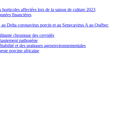
orticoles affectées lors de la saison de culture 2023
nnées financières
e, au Delta coronavirus porcin et au Senecavirus A au Québec
ilitante chronique des cervidés
re hautement pathogène
fitabilité et des pratiques agroenvironnementales
peste porcine africaine