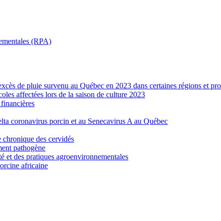
nnementales (RPA)
’excès de pluie survenu au Québec en 2023 dans certaines régions et pro
les affectées lors de la saison de culture 2023
financières
elta coronavirus porcin et au Senecavirus A au Québec
e chronique des cervidés
ement pathogène
ité et des pratiques agroenvironnementales
porcine africaine