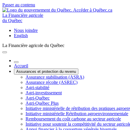
Passer au contenu
La Financière agricole
du Québec
Nous joindre
English
La Financière agricole du Québec
Accueil
Assurances et protection du revenu
Assurance stabilisation (ASRA)
Assurance récolte (ASREC)
Agri-stabilité
Agri-investissement
Agri-Québec
Agri-Québec Plus
Initiative ministérielle de rétribution des pratiques agr
Initiative ministérielle Rétribution agroenvironnementale
Remboursement du coût carbone au secteur agricole
Initiative pour soutenir la compétitivité du secteur agricol
Appui financier à la couverture végétale hivernale