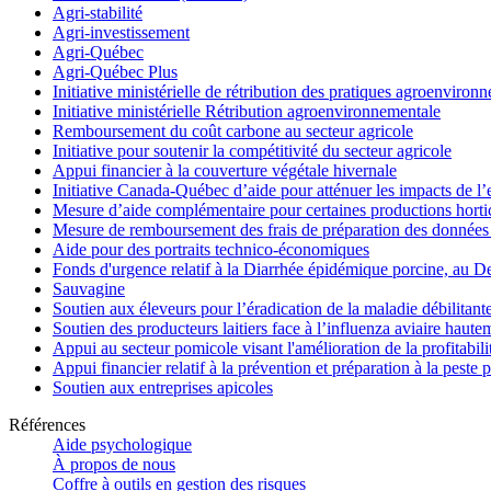
Agri-stabilité
Agri-investissement
Agri-Québec
Agri-Québec Plus
Initiative ministérielle de rétribution des pratiques agroenviro
Initiative ministérielle Rétribution agroenvironnementale
Remboursement du coût carbone au secteur agricole
Initiative pour soutenir la compétitivité du secteur agricole
Appui financier à la couverture végétale hivernale
Initiative Canada-Québec d’aide pour atténuer les impacts de l
Mesure d’aide complémentaire pour certaines productions hortico
Mesure de remboursement des frais de préparation des données 
Aide pour des portraits technico-économiques
Fonds d'urgence relatif à la Diarrhée épidémique porcine, au D
Sauvagine
Soutien aux éleveurs pour l’éradication de la maladie débilitant
Soutien des producteurs laitiers face à l’influenza aviaire haut
Appui au secteur pomicole visant l'amélioration de la profitabil
Appui financier relatif à la prévention et préparation à la peste 
Soutien aux entreprises apicoles
Références
Aide psychologique
À propos de nous
Coffre à outils en gestion des risques