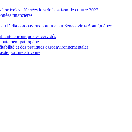
orticoles affectées lors de la saison de culture 2023
nnées financières
e, au Delta coronavirus porcin et au Senecavirus A au Québec
ilitante chronique des cervidés
re hautement pathogène
fitabilité et des pratiques agroenvironnementales
peste porcine africaine