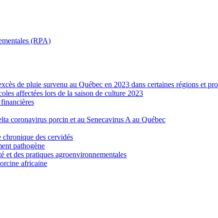
nnementales (RPA)
’excès de pluie survenu au Québec en 2023 dans certaines régions et pro
les affectées lors de la saison de culture 2023
financières
elta coronavirus porcin et au Senecavirus A au Québec
e chronique des cervidés
ement pathogène
ité et des pratiques agroenvironnementales
porcine africaine