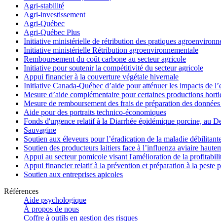
Agri-stabilité
Agri-investissement
Agri-Québec
Agri-Québec Plus
Initiative ministérielle de rétribution des pratiques agroenviro
Initiative ministérielle Rétribution agroenvironnementale
Remboursement du coût carbone au secteur agricole
Initiative pour soutenir la compétitivité du secteur agricole
Appui financier à la couverture végétale hivernale
Initiative Canada-Québec d’aide pour atténuer les impacts de l
Mesure d’aide complémentaire pour certaines productions hortico
Mesure de remboursement des frais de préparation des données 
Aide pour des portraits technico-économiques
Fonds d'urgence relatif à la Diarrhée épidémique porcine, au D
Sauvagine
Soutien aux éleveurs pour l’éradication de la maladie débilitant
Soutien des producteurs laitiers face à l’influenza aviaire haut
Appui au secteur pomicole visant l'amélioration de la profitabil
Appui financier relatif à la prévention et préparation à la peste 
Soutien aux entreprises apicoles
Références
Aide psychologique
À propos de nous
Coffre à outils en gestion des risques