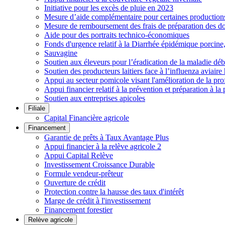
Initiative pour les excès de pluie en 2023
Mesure d’aide complémentaire pour certaines productions h
Mesure de remboursement des frais de préparation des do
Aide pour des portraits technico-économiques
Fonds d'urgence relatif à la Diarrhée épidémique porcin
Sauvagine
Soutien aux éleveurs pour l’éradication de la maladie déb
Soutien des producteurs laitiers face à l’influenza aviai
Appui au secteur pomicole visant l'amélioration de la pro
Appui financier relatif à la prévention et préparation à la 
Soutien aux entreprises apicoles
Filiale
Capital Financière agricole
Financement
Garantie de prêts à Taux Avantage Plus
Appui financier à la relève agricole 2
Appui Capital Relève
Investissement Croissance Durable
Formule vendeur-prêteur
Ouverture de crédit
Protection contre la hausse des taux d'intérêt
Marge de crédit à l'investissement
Financement forestier
Relève agricole