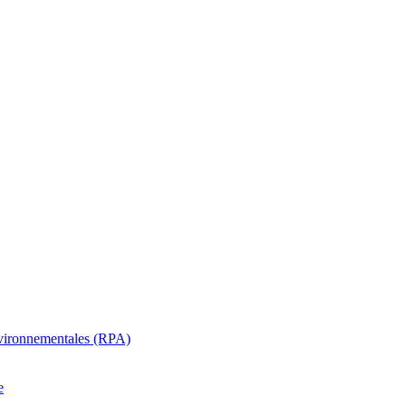
oenvironnementales (RPA)
e