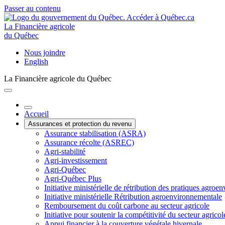
Passer au contenu
La Financière agricole
du Québec
Nous joindre
English
La Financière agricole du Québec
Accueil
Assurances et protection du revenu
Assurance stabilisation (ASRA)
Assurance récolte (ASREC)
Agri-stabilité
Agri-investissement
Agri-Québec
Agri-Québec Plus
Initiative ministérielle de rétribution des pratiques agr
Initiative ministérielle Rétribution agroenvironnementale
Remboursement du coût carbone au secteur agricole
Initiative pour soutenir la compétitivité du secteur agricol
Appui financier à la couverture végétale hivernale