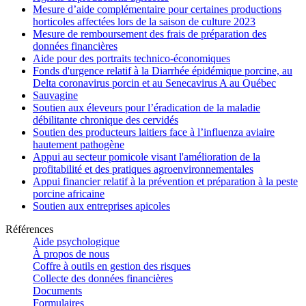
Mesure d’aide complémentaire pour certaines productions
horticoles affectées lors de la saison de culture 2023
Mesure de remboursement des frais de préparation des
données financières
Aide pour des portraits technico-économiques
Fonds d'urgence relatif à la Diarrhée épidémique porcine, au
Delta coronavirus porcin et au Senecavirus A au Québec
Sauvagine
Soutien aux éleveurs pour l’éradication de la maladie
débilitante chronique des cervidés
Soutien des producteurs laitiers face à l’influenza aviaire
hautement pathogène
Appui au secteur pomicole visant l'amélioration de la
profitabilité et des pratiques agroenvironnementales
Appui financier relatif à la prévention et préparation à la peste
porcine africaine
Soutien aux entreprises apicoles
Références
Aide psychologique
À propos de nous
Coffre à outils en gestion des risques
Collecte des données financières
Documents
Formulaires