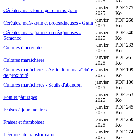
2025
Ko
janvier
PDF 275
Céréales, maïs fourrager et maïs-grain
2025
Ko
janvier
PDF 268
Céréales, maïs-grain et protéagineuses - Grain
2025
Ko
Céréales, maïs-grain et protéagineuses -
janvier
PDF 240
Semence
2025
Ko
janvier
PDF 233
Cultures émergentes
2025
Ko
janvier
PDF 261
Cultures maraîchères
2025
Ko
Cultures maraîchères - Agriculture maraîchère
janvier
PDF 199
de proximité
2025
Ko
janvier
PDF 180
Cultures maraîchères - Seuils d'abandon
2025
Ko
janvier
PDF 263
Foin et pâturages
2025
Ko
janvier
PDF 245
Fraises à jours neutres
2025
Ko
janvier
PDF 250
Fraises et framboises
2025
Ko
janvier
PDF 274
Légumes de transformation
2025
Ko