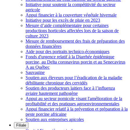
Initiative pour soutenir la compétitivité du secteur
agricole
Appui financier à la couverture végétale hivernale
Initiative pour les excès de pluie en 2023
Mesure d’aide complémentaire pour certaines
productions horticoles affectées lors de la saison de
culture 2023
Mesure de remboursement des frais de préparation des
données financières
Aide pour des portraits technico-économiques
Fonds d'urgence relatif à la Diarrhée épidémique
porcine, au Delta coronavirus porcin et au Senecavirus
A au Québec
Sauvagine
Soutien aux éleveurs pour l’éradication de la maladie
débilitante chronique des cervidés
Soutien des producteurs laitiers face à l’influenza
aviaire hautement pathogène
Appui au secteur pomicole visant l'amélioration de la
profitabilité et des pratiques agroenvironnementales
Appui financier relatif à la prévention et préparation à la
peste porcine africaine
Soutien aux entreprises apicoles
Filiale