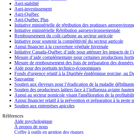
Agri-stabilité
Agri-investissement
Agri-Québec
Agri-Québec Plus
Initiative ministérielle de rétribution des pratiques agroenviro
Initiative ministérielle Rétribution agroenvironnementale
Remboursement du coût carbone au secteur agricole
Initiative pour soutenir la compétitivité du secteur agricole
Appui financier à la couverture végétale hivernale
Initiative Canada-Québec d’aide pour atténuer les impacts de l
Mesure d’aide complémentaire pour certaines productions hortico
Mesure de remboursement des frais de préparation des données 
Aide pour des portraits technico-économiques
Fonds d'urgence relatif à la Diarrhée épidémique porcine, au D
Sauvagine
Soutien aux éleveurs pour l’éradication de la maladie débilitant
Soutien des producteurs laitiers face à l’influenza aviaire haut
Appui au secteur pomicole visant l'amélioration de la profitabil
Appui financier relatif à la prévention et préparation à la peste 
Soutien aux entreprises apicoles
Références
Aide psychologique
À propos de nous
Coffre à outils en gestion des risques