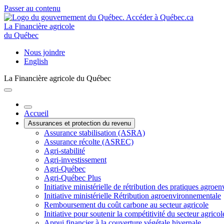
Passer au contenu
La Financière agricole
du Québec
Nous joindre
English
La Financière agricole du Québec
Accueil
Assurances et protection du revenu
Assurance stabilisation (ASRA)
Assurance récolte (ASREC)
Agri-stabilité
Agri-investissement
Agri-Québec
Agri-Québec Plus
Initiative ministérielle de rétribution des pratiques agr
Initiative ministérielle Rétribution agroenvironnementale
Remboursement du coût carbone au secteur agricole
Initiative pour soutenir la compétitivité du secteur agricol
Appui financier à la couverture végétale hivernale