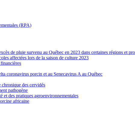
nnementales (RPA)
’excès de pluie survenu au Québec en 2023 dans certaines régions et pro
les affectées lors de la saison de culture 2023
financières
elta coronavirus porcin et au Senecavirus A au Québec
e chronique des cervidés
ement pathogène
ité et des pratiques agroenvironnementales
porcine africaine