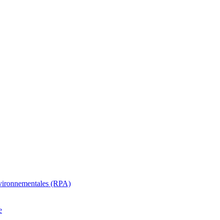
oenvironnementales (RPA)
e